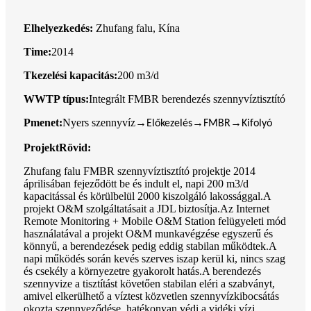
Elhelyezkedés
:
Zhufang falu, Kína
T
ime:
2014
T
kezelési kapacitás:
200 m3/d
W
WTP típus:
Integrált FMBR berendezés szennyvíztisztító
P
menet:
Nyers szennyvíz
→
→
→
Előkezelés
FMBR
Kifolyó
Projekt
Rövid:
Zhufang falu FMBR szennyvíztisztító projektje 2014
áprilisában fejeződött be és indult el, napi 200 m3/d
kapacitással és körülbelül 2000 kiszolgáló lakossággal.A
projekt O&M szolgáltatásait a JDL biztosítja.Az Internet
Remote Monitoring + Mobile O&M Station felügyeleti mód
használatával a projekt O&M munkavégzése egyszerű és
könnyű, a berendezések pedig eddig stabilan működtek.A
napi működés során kevés szerves iszap kerül ki, nincs szag
és csekély a környezetre gyakorolt ​​hatás.A berendezés
szennyvize a tisztítást követően stabilan eléri a szabványt,
amivel elkerülhető a víztest közvetlen szennyvízkibocsátás
okozta szennyeződése, hatékonyan védi a vidéki vízi