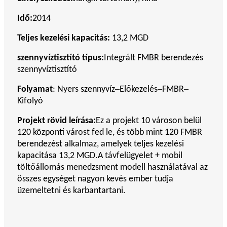
Idő:
2014
Teljes kezelési kapacitás:
13,2 MGD
szennyvíztisztító típus:
Integrált FMBR berendezés
szennyvíztisztító
–
–
–
Folyamat
: Nyers szennyvíz
Előkezelés
FMBR
Kifolyó
Projekt rövid leírása:
Ez a projekt 10 városon belül
120 központi várost fed le, és több mint 120 FMBR
berendezést alkalmaz, amelyek teljes kezelési
kapacitása 13,2 MGD.A távfelügyelet + mobil
töltőállomás menedzsment modell használatával az
összes egységet nagyon kevés ember tudja
üzemeltetni és karbantartani.