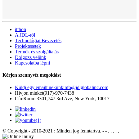
itthon
A JDL-ről
Technológiai Bevezetés
Projektesetek
Termék és szolgáltatás
Dolgozz velünk
Kapcsolatba lépni
Kérjen szennyvíz megoldást
Küldj egy emailt nekünk
info@jdlglobalinc.com
Hívjon minket
(917)-970-7438
Cím
Room 3301,747 3rd Ave, New York, 10017
© Copyright - 2010-2021 : Minden jog fenntartva.
- - , , , , , ,