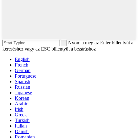
Nyomja meg az Enter billentyűt a
kereséshez vagy az ESC billentyűt a bezáráshoz
English
French
German
Portuguese
Spanish
Russian
Japanese
Korean
Arabic
Irish
Greek
Turkish
Italian
Danish
Romanian