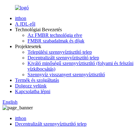
itthon
A JDL-ről
Technológiai Bevezetés
Az FMBR technológia elve
FMBR szabadalmak és díjak
Projektesetek
Települési szennyvíztisztító telep
Decentralizált szennyvíztisztító telep
Kiváló minőségű szennyvíztisztító (folyami és felszíni
vízkibocsátás)
Szennyvíz visszanyert szennyvíztisztító
Termék és szolgáltatás
Dolgozz velünk
Kapcsolatba lépni
English
itthon
Decentralizált szennyvíztisztító telep